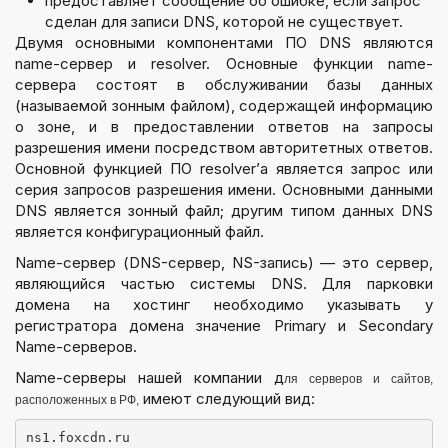
предоставляет сообщение об ошибке, если запрос
сделан для записи DNS, которой не существует.
Двумя основными компонентами ПО DNS являются
name-сервер и resolver. Основные функции name-
сервера состоят в обслуживании базы данных
(называемой зонным файлом), содержащей информацию
о зоне, и в предоставлении ответов на запросы
разрешения имени посредством авторитетных ответов.
Основной функцией ПО resolver’а является запрос или
серия запросов разрешения имени. Основными данными
DNS является зонный файл; другим типом данных DNS
является конфигурационный файл.
Name-сервер (DNS-сервер, NS-запись) — это сервер,
являющийся частью системы DNS. Для парковки
домена на хостинг необходимо указывать у
регистратора домена значение Primary и Secondary
Name-серверов.
Name-серверы нашей компании д
ля серверов и сайтов,
имеют следующий вид:
расположенных в РФ,
ns1.foxcdn.ru
