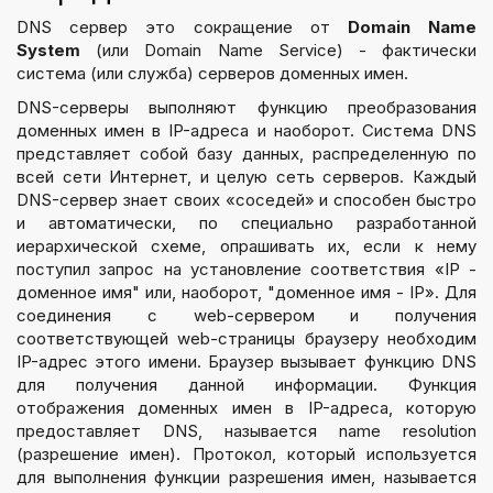
DNS сервер это сокращение от
Domain Name
System
(или Domain Name Service) - фактически
система (или служба) серверов доменных имен.
DNS-серверы выполняют функцию преобразования
доменных имен в IP-адреса и наоборот. Система DNS
представляет собой базу данных, распределенную по
всей сети Интернет, и целую сеть серверов. Каждый
DNS-сервер знает своих «соседей» и способен быстро
и автоматически, по специально разработанной
иерархической схеме, опрашивать их, если к нему
поступил запрос на установление соответствия «IP -
доменное имя" или, наоборот, "доменное имя - IP». Для
соединения с web-сервером и получения
соответствующей web-страницы браузеру необходим
IP-адрес этого имени. Браузер вызывает функцию DNS
для получения данной информации. Функция
отображения доменных имен в IP-адреса, которую
предоставляет DNS, называется name resolution
(разрешение имен). Протокол, который используется
для выполнения функции разрешения имен, называется