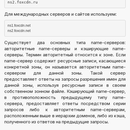
ns2.foxcdn.ru
Для международных серверов и сайтов используем:
ns1.foxcdn.net
ns2.foxcdn.net
Существует два основных типа name-серверов:
авторитетные name-серверы и кэширующие name-
серверы. Термин авторитетный относится к зоне. Если
name-сервер содержит ресурсные записи, касающиеся
конкретной зоны, он называется авторитетным name-
сервером для данной зоны. Такой сервер
предоставляет ответы на запросы разрешения имен для
данной зоны, используя ресурсные записи в своем
собственном зонном файле. Кэширующий name-сервер,
в противоположность предыдущему типу name-
сервера, предоставляет ответы посредством серии
запросов либо к авторитетным name-серверам,
расположенным выше в иерархии доменов, либо из кэша,
полученного из ответов на предыдущие запросы.