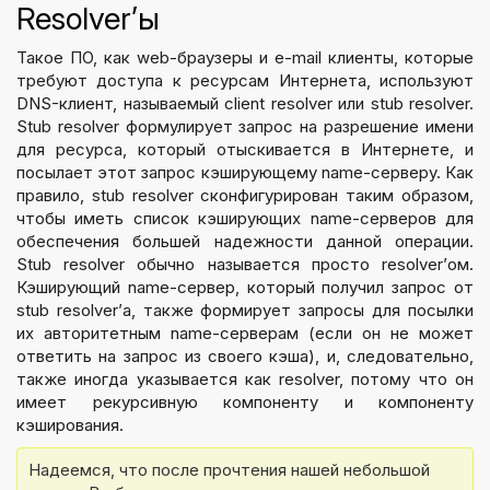
Resolver’ы
Такое ПО, как web-браузеры и e-mail клиенты, которые
требуют доступа к ресурсам Интернета, используют
DNS-клиент, называемый client resolver или stub resolver.
Stub resolver формулирует запрос на разрешение имени
для ресурса, который отыскивается в Интернете, и
посылает этот запрос кэширующему name-серверу. Как
правило, stub resolver сконфигурирован таким образом,
чтобы иметь список кэширующих name-серверов для
обеспечения большей надежности данной операции.
Stub resolver обычно называется просто resolver’ом.
Кэширующий name-сервер, который получил запрос от
stub resolver’а, также формирует запросы для посылки
их авторитетным name-серверам (если он не может
ответить на запрос из своего кэша), и, следовательно,
также иногда указывается как resolver, потому что он
имеет рекурсивную компоненту и компоненту
кэширования.
Надеемся, что после прочтения нашей небольшой 