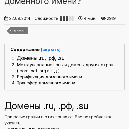
доменного имени?
22.09.2014
Сложность
4 мин.
2919
Домен
Содержание
[скрыть]
Домены .ru, .рф, .su
Международные зоны и домены других стран
(.com .net .org и т.д.)
Верификация доменного имени
Трансфер доменного имени
Домены .ru, .рф, .su
При регистрации в этих зонах от Вас потребуется
указать:
- фамилия, имя, отчество;