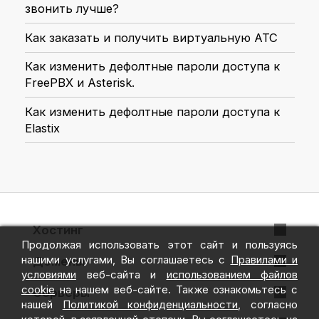
звонить лучше?
Как заказать и получить виртуальную АТС
Как изменить дефолтные пароли доступа к
FreePBX и Asterisk.
Как изменить дефолтные пароли доступа к
Elastix
Хостинг
Продолжая использовать этот сайт и пользуясь
VPS + ispmanager
нашими услугами, Вы соглашаетесь с
Правилами и
Домены
условиями
веб-сайта и
использованием файлов
VPS + Hestia
cookie
на нашем веб-сайте. Также ознакомьтесь с
Регистрация домена
Серверы
нашей
Политикой конфиденциальности
, согласно
Облачное хранилище
Перенос домена