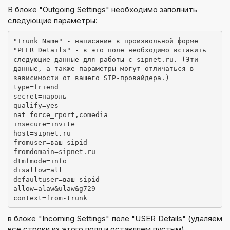
В блоке "Outgoing Settings" необходимо заполнить
следующие параметры:
"
Trunk Name
" - написание в произвольной форме
"
PEER Details
" - в это поле необходимо вставить 
следующие данные для работы с sipnet.ru. (Эти 
данные, а также параметры могут отличаться в 
зависимости от вашего SIP-провайдера.)
type=friend
secret=пароль
qualify=yes
nat=force_rport,comedia
insecure=invite
host=sipnet.ru
fromuser=ваш-sipid
fromdomain=sipnet.ru
dtmfmode=info
disallow=all
defaultuser=ваш-sipid
allow=alaw&ulaw&g729
context=from-trunk
в блоке "Incoming Settings" поле "
USER Details
" (удаляем
все строки из этого поля и оставляем пустым)