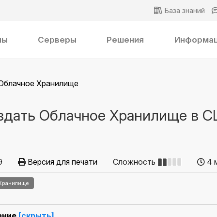
База знаний
ны
Серверы
Решения
Информа
Облачное Хранилище
здать Облачное Хранилище в СШ
9
Версия для печати
Сложность
4 
Хранилище
ание
[скрыть]