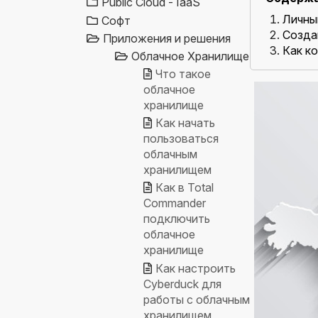
Public Cloud - IaaS
Личны
Софт
Созда
Приложения и решения
Как к
Облачное Хранилище
Что такое
облачное
хранилище
Как начать
пользоваться
облачным
хранилищем
Как в Total
Commander
подключить
облачное
хранилище
Как настроить
Cyberduck для
работы с облачным
хранилищем