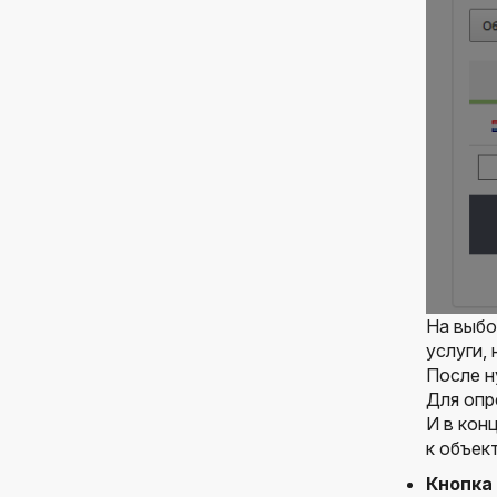
На выбо
услуги,
После н
Для опр
И в кон
к объек
Кнопка