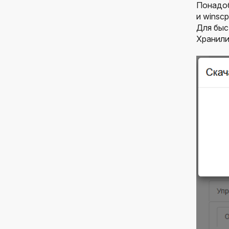
Понадоб
и winscp
Для быс
Хранили