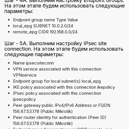
Шаг - 4A. Выполним настройку Endpoint Groups.
На этом этапе будем использовать следующие
параметры:
Endpoint group name Type Value
local_epg SUBNET 10.0.2.0/24
remote_epg CIDR 192.168.0.0/24
Шаг - 5A. Выполним настройку IPsec site
connection. На этом этапе будем использовать
следующие параметры:
Name ipsecsiteconn
VPN service associated with this connection
VPNservice
Endpoint group for local subnet(s) local_epg
IKE policy associated with this connection ikepolicy
IPsec policy associated with this connection
ipsecpolicy
Peer gateway public IPv4/IPv6 Address or FQDN
156.67.53.178 (Public Mikrotik)
Peer router identity for authentication (Peer ID)
156.67.53.178 (Public Mikrotik)