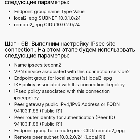
следующие параметры:
Endpoint group name Type Value
local2_epg SUBNET 10.0.1.0/24
remote2_epg CIDR 10.0.2.0/24
Шаг - 6B. Выполним настройку IPsec site
connection.. На этом этапе будем использовать
следующие параметры:
Name ipsecsiteconn2
VPN service associated with this connection service2
Endpoint group for local subnet(s) local2_epg
IKE policy associated with this connection ikepolicy
IPsec policy associated with this connection
ipsecpolicy
Peer gateway public IPv4/IPv6 Address or FQDN
94.103.11.88 (Public R1)
Peer router identity for authentication (Peer ID)
94.103.11.88 (Public R1)
Endpoint group for remote peer CIDR remote2_epg
Remote peer subnet 10.0.2.0/24 (Local R1)