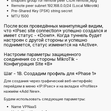
Endpoint group for remote peer CIDR remote_epg
Remote peer subnet 192.168.0.0/24 (Local Mikrotik)
Pre-Shared Key (PSK) string secret
MTU 1500
После всех проведённых манипуляций видим,
что «IPsec site connection» успешно создался и
имеет статус - «Down». Когда туннель будет
настроен с другой стороны и успешно
поднимется, статус изменится на «Active».
Настроим параметры защищенного
соединения со стороны MikroTik -
Конфигурация Site «B»
Шаг - 1B. Создадим профиль для «Phase 1»
Для создания через графический веб-интерфейс
перейдем в меню «IP:IPsec» и на вкладке «Profiles»
нажмём «Add New».
Будем использовать следующие параметры:
Name VPNaaS