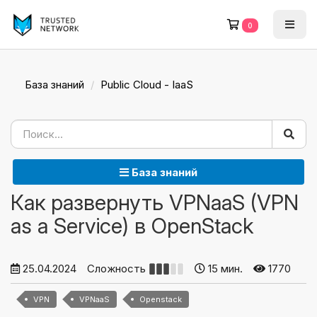
0
База знаний
Public Cloud - IaaS
База знаний
Как развернуть VPNaaS (VPN
as a Service) в OpenStack
25.04.2024
Сложность
15 мин.
1770
VPN
VPNaaS
Openstack