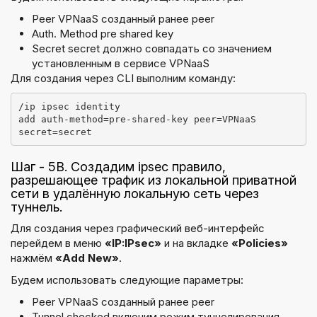
Peer VPNaaS созданный ранее peer
Auth. Method pre shared key
Secret secret должно совпадать со значением
установленным в сервисе VPNaaS
Для создания через CLI выполним команду:
/ip ipsec identity
add auth-method=pre-shared-key peer=VPNaaS 
secret=secret
Шаг - 5B. Создадим ipsec правило,
разрешающее трафик из локальной приватной
сети в удалённую локальную сеть через
туннель.
Для создания через графический веб-интерфейс
перейдем в меню
«IP:IPsec»
и на вкладке
«Policies»
нажмём
«Add New»
.
Будем использовать следующие параметры:
Peer VPNaaS созданный ранее peer
Tunnel checked включим режим туннелирования