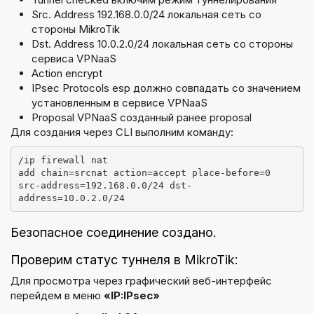
Src. Address 192.168.0.0/24 локальная сеть со
стороны MikroTik
Dst. Address 10.0.2.0/24 локальная сеть со стороны
сервиса VPNaaS
Action encrypt
IPsec Protocols esp должно совпадать со значением
установленным в сервисе VPNaaS
Proposal VPNaaS созданный ранее proposal
Для создания через CLI выполним команду:
/ip firewall nat
add chain=srcnat action=accept place-before=0 
src-address=192.168.0.0/24 dst-
address=10.0.2.0/24
Безопасное соединение создано.
Проверим статус туннеля в MikroTik:
Для просмотра через графический веб-интерфейс
перейдем в меню
«IP:IPsec»