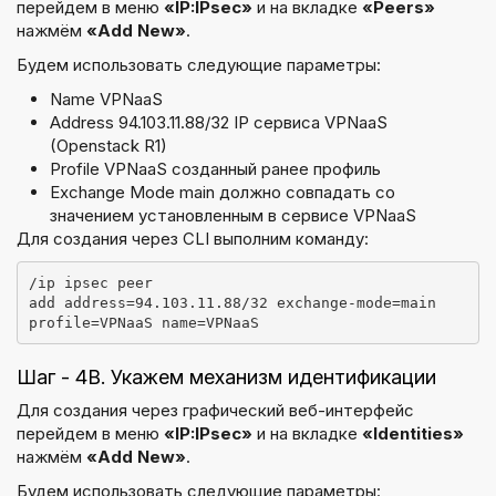
перейдем в меню
«IP:IPsec»
и на вкладке
«Peers»
нажмём
«Add New»
.
Будем использовать следующие параметры:
Name VPNaaS
Address 94.103.11.88/32 IP сервиса VPNaaS
(Openstack R1)
Profile VPNaaS созданный ранее профиль
Exchange Mode main должно совпадать со
значением установленным в сервисе VPNaaS
Для создания через CLI выполним команду:
/ip ipsec peer
add address=94.103.11.88/32 exchange-mode=main 
profile=VPNaaS name=VPNaaS
Шаг - 4B. Укажем механизм идентификации
Для создания через графический веб-интерфейс
перейдем в меню
«IP:IPsec»
и на вкладке
«Identities»
нажмём
«Add New»
.
Будем использовать следующие параметры: