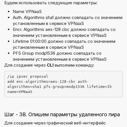
Будем использовать следующие параметры:
Name VPNaaS
Auth. Algorithms sha1 должно совпадать со значением
установленным в сервисе VPNaaS
Encr. Algorithms aes-128 cbc должно совпадать со
значением установленным в сервисе VPNaaS
Lifetime 01:00:00 должно совпадать со значением
установленным в сервисе VPNaaS
PFS Group modp1536 должно совпадать со
значением установленным в сервисе VPNaaS
Для создания через
CLI
выполним команду:
/ip ipsec proposal
add enc-algorithms=aes-128-cbc auth-
algorithms=sha1 pfs-group=modp1536 lifetime=1h 
name=VPNaaS
Шаг - 3B. Опишем параметры удаленного пира
Для создания через графический веб-интерфейс