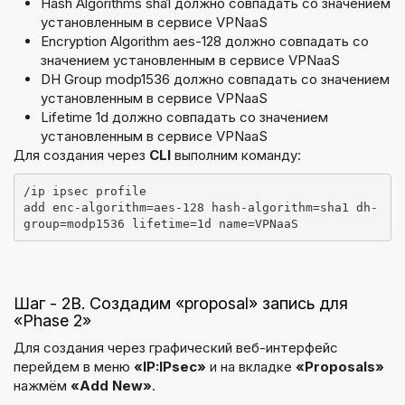
Hash Algorithms sha1 должно совпадать со значением
установленным в сервисе VPNaaS
Encryption Algorithm aes-128 должно совпадать со
значением установленным в сервисе VPNaaS
DH Group modp1536 должно совпадать со значением
установленным в сервисе VPNaaS
Lifetime 1d должно совпадать со значением
установленным в сервисе VPNaaS
Для создания через
CLI
выполним команду:
/ip ipsec profile
add enc-algorithm=aes-128 hash-algorithm=sha1 dh-
group=modp1536 lifetime=1d name=VPNaaS
Шаг - 2B. Создадим «proposal» запись для
«Phase 2»
Для создания через графический веб-интерфейс
перейдем в меню
«IP:IPsec»
и на вкладке
«Proposals»
нажмём
«Add New»
.