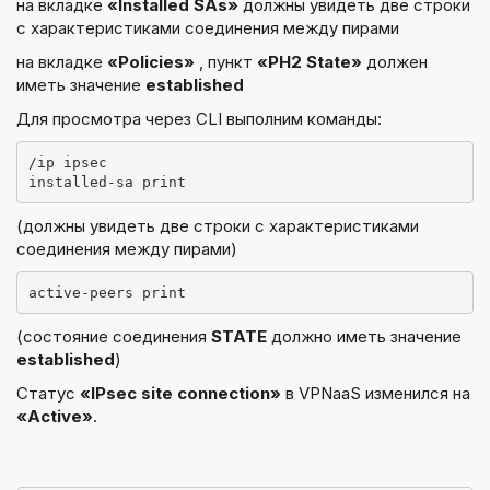
на вкладке
«Installed SAs»
должны увидеть две строки
с характеристиками соединения между пирами
на вкладке
«Policies»
, пункт
«PH2 State»
должен
иметь значение
established
Для просмотра через CLI выполним команды:
/ip ipsec 
installed-sa print
(должны увидеть две строки с характеристиками
соединения между пирами)
active-peers print
(состояние соединения
STATE
должно иметь значение
established
)
Cтатус
«IPsec site connection»
в VPNaaS изменился на
«Active»
.