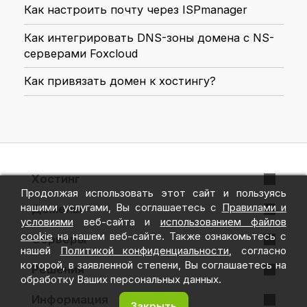
Как настроить почту через ISPmanager
Как интегрировать DNS-зоны домена с NS-
серверами Foxcloud
Как привязать домен к хостингу?
Хостинг
Продолжая использовать этот сайт и пользуясь
VPS + ispmanager
нашими услугами, Вы соглашаетесь с
Правилами и
Домены
условиями
веб-сайта и
использованием файлов
VPS + Hestia
cookie
на нашем веб-сайте. Также ознакомьтесь с
Регистрация домена
Серверы
нашей
Политикой конфиденциальности
, согласно
Облачное хранилище
Перенос домена
которой, в заявленной степени, Вы соглашаетесь на
Готовые серверы
Решения
обработку Ваших персональных данных.
SSL сертификаты
Конфигуратор
Public Cloud
Информация
Закрыть